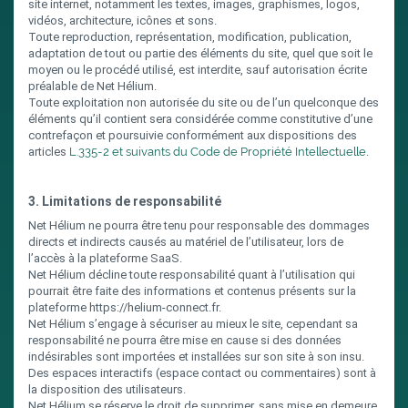
site internet, notamment les textes, images, graphismes, logos,
vidéos, architecture, icônes et sons.
Toute reproduction, représentation, modification, publication,
adaptation de tout ou partie des éléments du site, quel que soit le
moyen ou le procédé utilisé, est interdite, sauf autorisation écrite
préalable de Net Hélium.
Toute exploitation non autorisée du site ou de l’un quelconque des
éléments qu’il contient sera considérée comme constitutive d’une
contrefaçon et poursuivie conformément aux dispositions des
articles
L.335-2 et suivants du Code de Propriété Intellectuelle
.
3. Limitations de responsabilité
Net Hélium ne pourra être tenu pour responsable des dommages
directs et indirects causés au matériel de l’utilisateur, lors de
l’accès à la plateforme SaaS.
Net Hélium décline toute responsabilité quant à l’utilisation qui
pourrait être faite des informations et contenus présents sur la
plateforme https://helium-connect.fr.
Net Hélium s’engage à sécuriser au mieux le site, cependant sa
responsabilité ne pourra être mise en cause si des données
indésirables sont importées et installées sur son site à son insu.
Des espaces interactifs (espace contact ou commentaires) sont à
la disposition des utilisateurs.
Net Hélium se réserve le droit de supprimer, sans mise en demeure