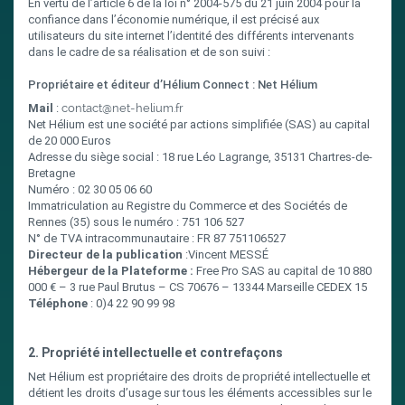
En vertu de l’article 6 de la loi n° 2004-575 du 21 juin 2004 pour la
confiance dans l’économie numérique, il est précisé aux
utilisateurs du site internet l’identité des différents intervenants
dans le cadre de sa réalisation et de son suivi :
Propriétaire et éditeur d’Hélium Connect : Net Hélium
Mail
:
contact@net-helium.fr
Net Hélium est une société par actions simplifiée (SAS) au capital
de 20 000 Euros
Adresse du siège social : 18 rue Léo Lagrange, 35131 Chartres-de-
Bretagne
Numéro : 02 30 05 06 60
Immatriculation au Registre du Commerce et des Sociétés de
Rennes (35) sous le numéro : 751 106 527
N° de TVA intracommunautaire : FR 87 751106527
Directeur de la publication
:Vincent MESSÉ
Hébergeur de la Plateforme :
Free Pro SAS au capital de 10 880
000 € – 3 rue Paul Brutus – CS 70676 – 13344 Marseille CEDEX 15
Téléphone
: 0)4 22 90 99 98
2. Propriété intellectuelle et contrefaçons
Net Hélium est propriétaire des droits de propriété intellectuelle et
détient les droits d’usage sur tous les éléments accessibles sur le